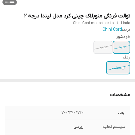
توالت فرنگی منوبلاک چینی کرد مدل لیندا درجه ۲
Chini Cord monoblock toilet - Linda
برند:
Chini Cord
خودشور
دارد
ندارد
رنگ
سفید
مشخصات
ابعاد
720*360*700
سیستم تخلیه
ریزشی