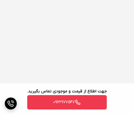
جهت اطلاع از قیمت و موجودی تماس بگیرید.
09122977547