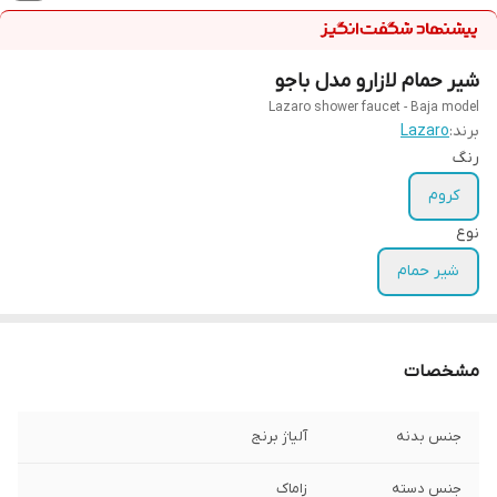
شیر حمام لازارو مدل باجو
Lazaro shower faucet - Baja model
برند:
Lazaro
رنگ
کروم
نوع
شیر حمام
مشخصات
جنس بدنه
آلیاژ برنج
جنس دسته
زاماک