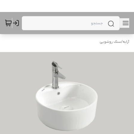
آرابه
/
سنگ روشویی