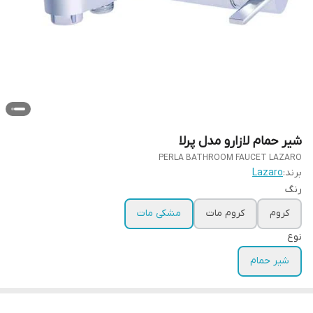
شیر حمام لازارو مدل پرلا
PERLA BATHROOM FAUCET LAZARO
برند:
Lazaro
رنگ
کروم
کروم مات
مشکی مات
نوع
شیر حمام