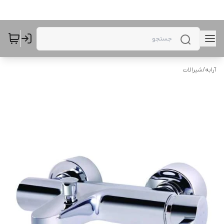
آرابه
/
شیرالات